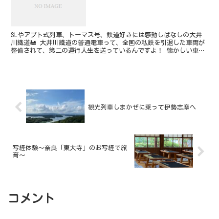
SLやアプト式列車、トーマス号、鉄道好きには感動しぱなしの大井
川鐵道🚂 大井川鐵道の普通電車って、全国の私鉄を引退した車両が
整備されて、第二の運行人生を送っているんですよ！ 懐かしい車両
や、レトロな駅舎、ここでしか見れない列車に出会えるのが...
観光列車しまかぜに乗って伊勢志摩へ
写経体験〜奈良「東大寺」のお写経で旅
育〜
コメント