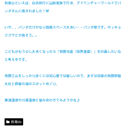
和歌山といえば、白浜旅行に以前家族で行き、アドベンチャーワールドでパ
ンダさんに癒されました！🐼
いや、、パンダだけかなり飼育スペース大きい・・パンダ様です。ホッキョ
クグマとか狭そう。。
こどもがもう少し大きくなったら「熊野古道（世界遺産）」を計画したいな
と考え中です。
熊野三山をしっかり歩くには初心者では厳しいので、まずは初級の熊野那智
大社と那智の滝のスポットめぐり、
勝浦温泉や川湯温泉と組み合わせてみようかな♪
旅育do