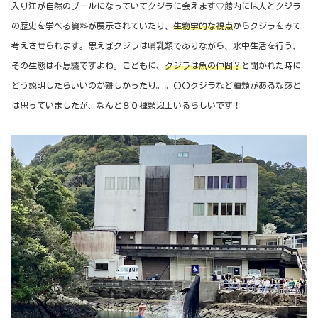
入り江が自然のプールになっていてクジラに会えます♡館内には人とクジラ
の歴史を学べる資料が展示されていたり、
生物学的な視点
からクジラをみて
考えさせられます。思えばクジラは哺乳類でありながら、水中生活を行う、
その生態は不思議ですよね。こどもに、
クジラは魚の仲間？
と聞かれた時に
どう説明したらいいのか難しかったり。。〇〇クジラなど種類があるなあと
は思っていましたが、なんと８０種類以上いるらしいです！