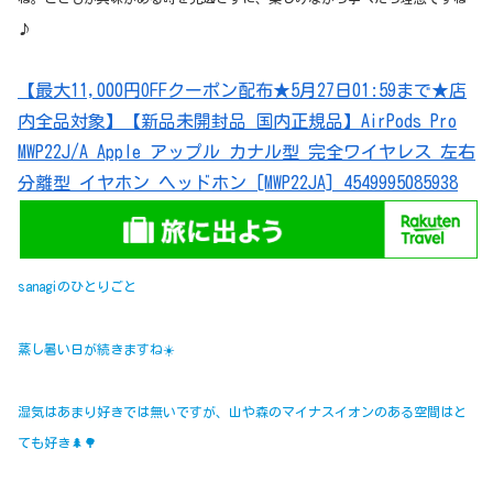
♪
【最大11,000円OFFクーポン配布★5月27日01:59まで★店
内全品対象】【新品未開封品 国内正規品】AirPods Pro
MWP22J/A Apple アップル カナル型 完全ワイヤレス 左右
分離型 イヤホン ヘッドホン [MWP22JA] 4549995085938
sanagiのひとりごと
蒸し暑い日が続きますね☀️
湿気はあまり好きでは無いですが、山や森のマイナスイオンのある空間はと
ても好き🌲🌳