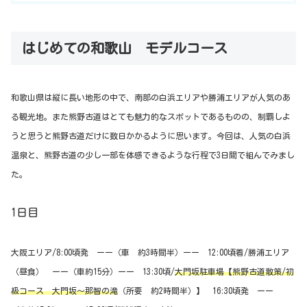
はじめての和歌山 モデルコース
和歌山県は縦に長い地形の中で、南部の白浜エリアや勝浦エリアが人気のあ
る観光地。また熊野古道はとても魅力的なスポットであるものの、制覇しよ
うと思うと熊野古道だけに数日かかるように思います。今回は、人気の白浜
温泉と、熊野古道の少し一部を体感できるような行程で3日間で組んでみまし
た。
1日目
大阪エリア/8:00頃発 ーー（車 約3時間半）ーー 12:00頃着/勝浦エリア
（昼食） ーー（車約15分）ーー 13:30頃/
大門坂駐車場【熊野古道散策/初
級コース 大門坂〜那智の滝
（所要 約2時間半）】 16:30頃発 ーー