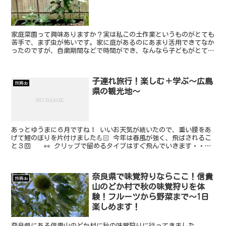
家庭菜園って興味ありますか？実は私この土作業というものがとても
苦手で、まず虫が怖いです。家に庭があるのにあまり活用できてなか
ったのですが、自粛期間などで時間ができ、なんなら子どもがとても
興味を持ち、始めやすいプランター栽培からスタートしてみました！
ピーマン、人参、オクラ、枝豆はプランターで上手く作ることができ
ました♬
子連れ旅行！楽しむ＋学ぶ〜広島
旅育do
県の観光地〜
あっとゆうまに６月ですね！ いいお天気が続いたので、重い腰をあ
げて鯉のぼりを片付けました💪🏻 今年は春風が強く、飛ばされるこ
と３回 👀 クリップで留めるタイプはすぐ飛んでいきます・・・
広島県は修学旅行などでも定番の旅行先！ 平和記念公園...
奈良県で味覚狩りならここ！信貴
旅育do
山のどか村で秋の味覚狩りを体
験！フルーツから野菜まで〜1日
楽しめます！
奈良県にある信貴山のどか村に秋の味覚狩りに行ってきました。