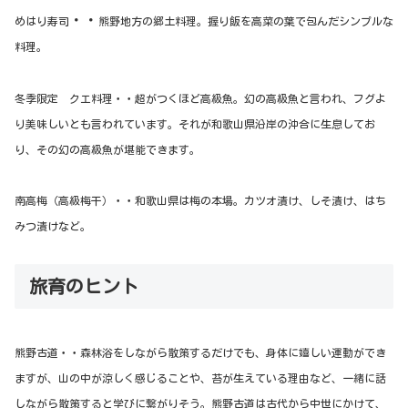
・・
めはり寿司
熊野地方の郷土料理。握り飯を高菜の葉で包んだシンプルな
料理。
冬季限定 クエ料理・・超がつくほど高級魚。幻の高級魚と言われ、フグよ
り美味しいとも言われています。
それが和歌山県沿岸の沖合に生息してお
り、その幻の高級魚が堪能できます。
南高梅（高級梅干）・・
和歌山県は梅の本場。カツオ漬け、しそ漬け、はち
みつ漬けなど。
旅育のヒント
熊野古道・・森林浴をしながら散策するだけでも、身体に嬉しい運動ができ
ますが、山の中が涼しく感じることや、苔が生えている理由など、一緒に話
しながら散策すると学びに繋がりそう。熊野古道は古代から中世にかけて、