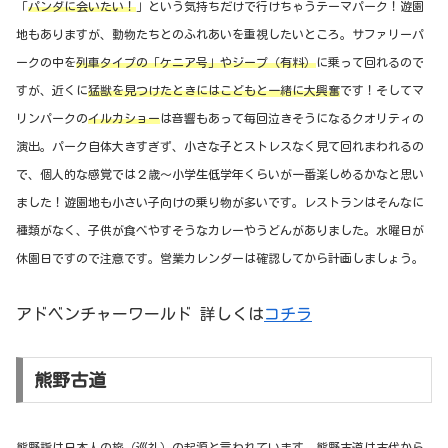
「
パンダに会いたい！
」という気持ちだけで行けちゃうテーマパーク！遊園
地もありますが、動物たちとのふれあいを重視したいところ。サファリーパ
ークの中を
列車タイプの「ケニア号」やジープ（有料）
に乗って回れるので
すが、近くに
猛獣を見つけたときにはこどもと一緒に大興奮
です！そしてマ
リンパークの
イルカショー
は音響もあって毎回泣きそうになるクオリティの
演出。パーク自体大きすぎず、小さな子とストレスなく見て回れまわれるの
で、個人的な感覚では２歳〜小学生低学年くらいが一番楽しめるかなと思い
ました！遊園地も小さい子向けの乗り物が多いです。レストランはそんなに
種類がなく、子供が食べやすそうなカレーやうどんがありました。水曜日が
休園日ですので注意です。営業カレンダーは確認してから計画しましょう。
アドベンチャーワールド 詳しくは
コチラ
熊野古道
熊野詣は日本人の旅（巡礼）の起源
と言われています。熊野古道は古代から