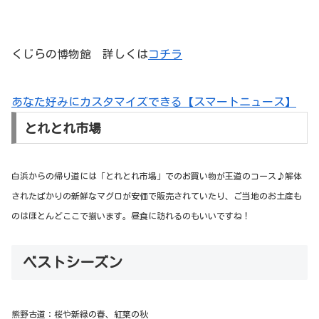
くじらの博物館 詳しくは
コチラ
あなた好みにカスタマイズできる【スマートニュース】
とれとれ市場
白浜からの帰り道には「とれとれ市場」でのお買い物が王道のコース♪解体
された
ばかりの
新鮮なマグロが安価で販売されていたり、ご当地のお土産も
のはほとんどここで揃います。昼食に訪れるのもいいですね！
ベストシーズン
熊野古道：桜や新緑の春、紅葉の秋