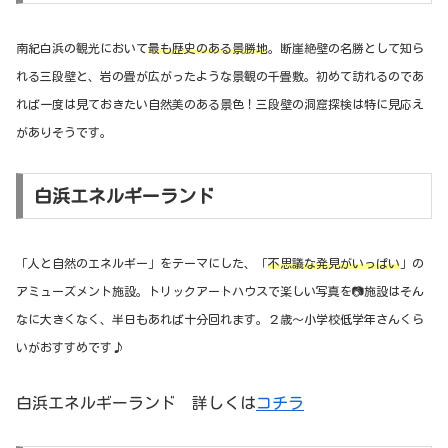
南紀白浜の観光において
最も歴史のある景勝地
。断崖絶壁の名勝として知ら
れる三段壁と、岩の畳が広がったような景観の千畳敷。初めて訪れるのであ
れば一度は見ておきたい自然美のある景色！三段壁の洞窟探検は特に見応え
がありそうです。
白浜エネルギーランド
「人と自然のエネルギー」をテーマにした、「
不思議な発見がいっぱい
」の
アミューズメント施設。トリックアートハウスで楽しい写真を📷施設はそん
なに大きくなく、半日もあれば十分回れます。２歳〜小学校低学年さんくら
いがおすすめです♪
白浜エネルギーランド 詳しくは
コチラ