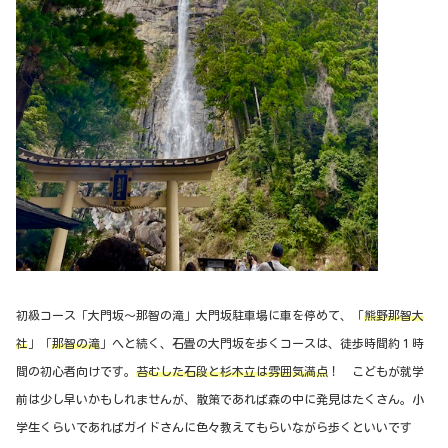
初級コース「大門坂〜那智の滝」大門坂駐車場に車を停めて、「
熊野那智大
社
」「
那智の滝
」へと続く、石畳の大門坂を歩くコースは、徒歩時間約１時
間の初心者向けです。
苔むした石段と杉木立は雰囲気満点
！ こどもが就学
前は少し早いかもしれませんが、散策であれば森の中に発見はたくさん。小
学生くらいであればガイドさんに色々教えてもらいながら歩くといいです