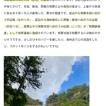
中世にかけて、本宮、新宮、那智の熊野三山の信仰が高まり、上皇から庶民
に到るまで多くの人が参詣した、最古の詣道です。
田辺から熊野本宮に向か
う中辺路（なかへち）
、
田辺から海岸線沿いに那智・新宮へ向かう大辺路
（おおへち）
、
高野山から熊野本宮へ向かう小辺路（こへち）
が「
熊野参詣
道」として世界遺産に登録
されています。熊野古道を制覇するには数日かか
りそうですが、少しだけそのパワーを感じたり、森林浴で心の洗濯をした
り、スポットめぐりをするのもいいですね。