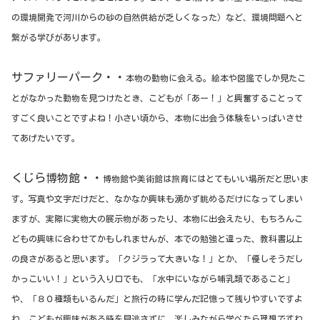
の環境開発で河川からの砂の自然供給が乏しくなった）など、環境問題へと
繋がる学びがあります。
サファリーパーク・・
本物の動物に会える。絵本や図鑑でしか見たこ
とがなかった動物を見つけたとき、こどもが「あー！」と興奮することって
すごく良いことですよね！小さい頃から、本物に出会う体験をいっぱいさせ
てあげたいです。
くじら博物館・・
博物館や美術館は旅育にはとてもいい場所だと思いま
す。写真や文字だけだと、なかなか興味も湧かず眺めるだけになってしまい
ますが、実際に実物大の展示物があったり、本物に出会えたり、もちろんこ
どもの興味に合わせてかもしれませんが、本での勉強と違った、教科書以上
の良さがあると思います。「クジラって大きいな！」とか、「優しそうだし
かっこいい！」という入り口でも、「水中にいながら哺乳類であること」
や、「８０種類もいるんだ」と旅行の時に学んだ記憶って残りやすいですよ
ね。こどもが興味がある時を見逃さずに、楽しみながら学べたら理想ですね