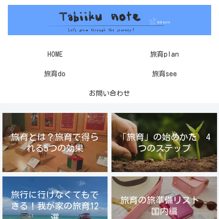
HOME
旅育plan
旅育do
旅育see
お問い合わせ
旅育とは？旅育で得ら
「旅育」の始めかた 4
れる5つの効果
つのステップ
旅行に行けなくてもで
旅育の旅準備リスト
きる！我が家の旅育12
国内編
選