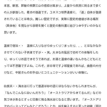
本宮、新宮、那智の熊野三山の信仰が高まり、上皇から庶民に到るまで多く
の人が参詣した、最古の詣道です。ユネスコ世界遺産に、「道」自体が登録
されていることは希少。難しい歴史ですが、実際に歴史的価値がある場所
（具体物）を見ながら説明を聞くと歴史の教科書と結びつきやすいのかなと
思います。
温泉で宿泊・・ 温泉に入りながらゆっくり♡まったり、、、とはなかなか
させてくれない子供達ですが・・笑。大きなお風呂で初めての体験をした
り、ゆっくりお話できそうであれば、お湯と温泉の違いなんかもこどもにと
っては不思議ですよね。これぞ、非日常です♪部屋食であれば、食器の片付
けなど、中居さんのお手伝いとコミュニケーションがいい体験に。
白良浜・・海水浴に行って普通は砂の話にはならないかもしれませんが、
「なんでこんなに白いんだろう」「オーストラリアからきてるんだ」などの
気づきがあるとずっと印象に残る海水浴になると思います。「オーストアリ
アのパースってどんなとこだろう」とか、砂を輸入するに至った経緯（周辺