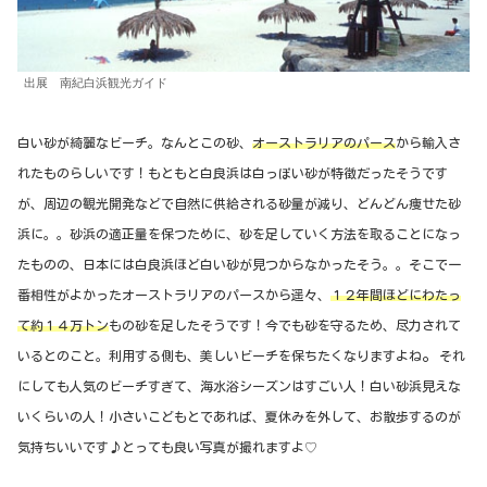
出展 南紀白浜観光ガイド
白い砂が綺麗なビーチ。なんとこの砂、
オーストラリアのパース
から輸入さ
れたものらしいです！もともと白良浜は白っぽい砂が特徴だったそうです
が、周辺の観光開発などで自然に供給される砂量が減り、どんどん痩せた砂
浜に。。砂浜の適正量を保つために、砂を足していく方法を取ることになっ
たものの、日本には白良浜ほど白い砂が見つからなかったそう。。そこで一
番相性がよかったオーストラリアのパースから遥々、
１２年間ほどにわたっ
て約１４万トン
もの砂を足したそうです！今でも砂を守るため、尽力されて
。
いるとのこと。利用する側も、美しいビーチを保ちたくなりますよね
それ
にしても人気のビーチすぎて、海水浴シーズンはすごい人！白い砂浜見えな
いくらいの人！小さいこどもとであれば、夏休みを外して、お散歩するのが
気持ちいいです♪とっても良い写真が撮れますよ♡