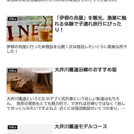
「伊根の舟屋」を観光、漁業に触
旅育do
れる体験で子連れ旅行にぴった
り！
伊根の舟屋に行った体験談を公開！次は宿泊したいくらい素敵な所で
した！
大井川鐵道沿線のおすすめ宿
旅育do
大井川鐵道というとSLやアプト式列車という珍しい鉄道はもちろ
ん、 自然の景色もとても魅力的で、できれば日帰りではなく１拍し
てゆっくりみたいですよね♪ 近くには宿泊施設がいくつかあり、民
宿なども多いですが旅館もいくつかあります。 大井川鐵道周...
大井川鐵道モデルコース
旅育do