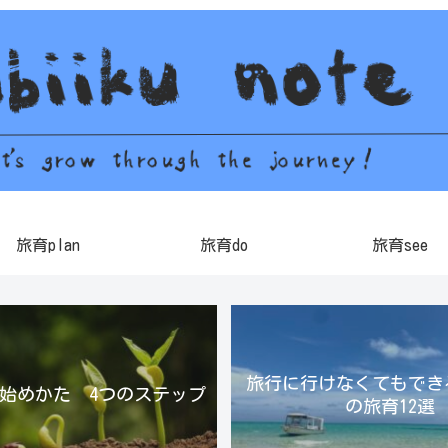
旅育plan
旅育do
旅育see
旅行に行けなくてもでき
始めかた 4つのステップ
の旅育12選