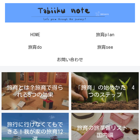
HOME
旅育plan
旅育do
旅育see
お問い合わせ
旅育とは？旅育で得ら
「旅育」の始めかた 4
れる5つの効果
つのステップ
旅行に行けなくてもで
旅育の旅準備リスト
きる！我が家の旅育12
国内編
選