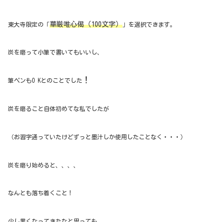
華厳唯心偈（100文字）
東大寺限定の「
」を選択できます。
炭を磨って小筆で書いてもいいし、
！
筆ペンもO Kとのことでした
炭を磨ること自体初めてな私でしたが
（お習字通っていたけどずっと墨汁しか使用したことなく・・・）
炭を磨り始めると、、、、
なんとも落ち着くこと！
少し黒くなってきたなと思っても、