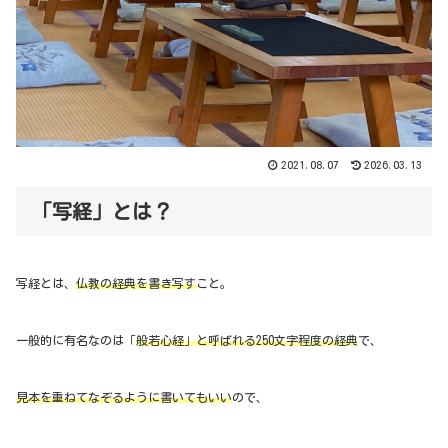
2021.08.07
2026.03.13
「写経」とは？
写経とは、
仏教の経典を書き写す
こと。
一般的に有名なのは「
般若心経」と呼ばれる250文字程度の経典
で、
見本を重ねてなぞるように書いてもいい
ので、