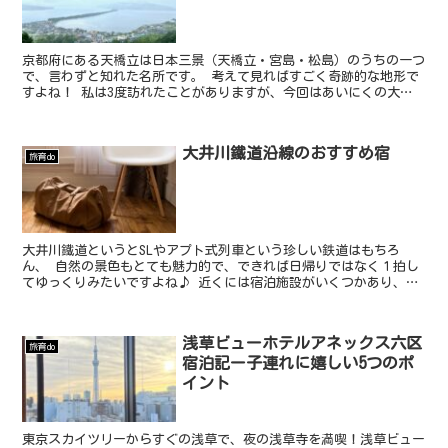
京都府にある天橋立は日本三景（天橋立・宮島・松島）のうちの一つ
で、言わずと知れた名所です。 考えて見ればすごく奇跡的な地形で
すよね！ 私は3度訪れたことがありますが、今回はあいにくの大
雨。。 でもそれはそれで迫力ある景色、雲の中にいるような...
大井川鐵道沿線のおすすめ宿
旅育do
大井川鐵道というとSLやアプト式列車という珍しい鉄道はもちろ
ん、 自然の景色もとても魅力的で、できれば日帰りではなく１拍し
てゆっくりみたいですよね♪ 近くには宿泊施設がいくつかあり、民
宿なども多いですが旅館もいくつかあります。 大井川鐵道周...
浅草ビューホテルアネックス六区
旅育do
宿泊記ー子連れに嬉しい5つのポ
イント
東京スカイツリーからすぐの浅草で、夜の浅草寺を満喫！浅草ビュー