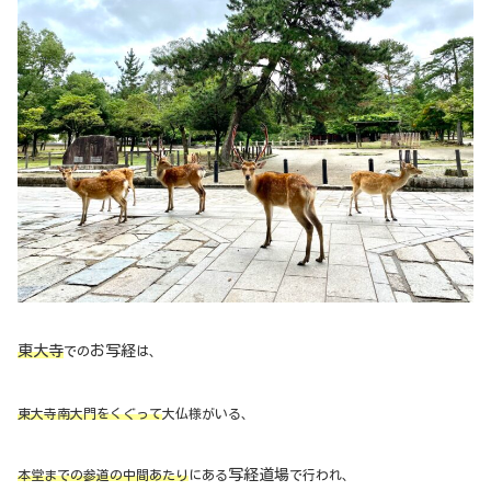
東大寺
お写経
での
は、
東大寺南大門をくぐって
大仏様がいる、
写経道場
本堂までの参道の中間あたり
にある
で行われ、