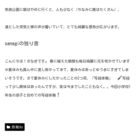
奈良公園に朝はやめに行くと、人も少なく（ちなみに鹿はたくさん）、
凛とした空気と蝉の声が響いていて、とても綺麗な景色が広がります。
sanagiの独り言
。
こんにちは！さなぎです
春に植えた朝顔も毎日綺麗に花を咲かせています
🌸夏休みも真ん中に差し掛かってきて、夏休みはあっとゆうまにすぎてしま
🖌
いそうです。さて夏休みにしたかったことの2つ目、「写経体験」
写経
って少し興味はあったんですが、実は今までしたこともなく。。今回小学校1
！
年生の息子と初めての写経体験
旅育do