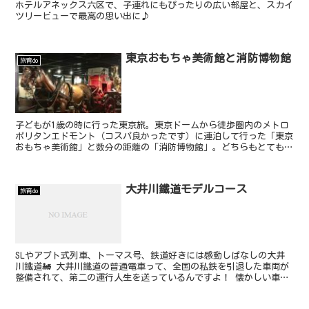
ホテルアネックス六区で、子連れにもぴったりの広い部屋と、スカイ
ツリービューで最高の思い出に♪
東京おもちゃ美術館と消防博物館
旅育do
子どもが1歳の時に行った東京旅。東京ドームから徒歩圏内のメトロ
ポリタンエドモント（コスパ良かったです）に連泊して行った「東京
おもちゃ美術館」と数分の距離の「消防博物館」。どちらもとても価
値ある場所でした。
大井川鐵道モデルコース
旅育do
SLやアプト式列車、トーマス号、鉄道好きには感動しぱなしの大井
川鐵道🚂 大井川鐵道の普通電車って、全国の私鉄を引退した車両が
整備されて、第二の運行人生を送っているんですよ！ 懐かしい車両
や、レトロな駅舎、ここでしか見れない列車に出会えるのが...