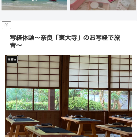
PR
写経体験〜奈良「東大寺」のお写経で旅
育〜
旅育do