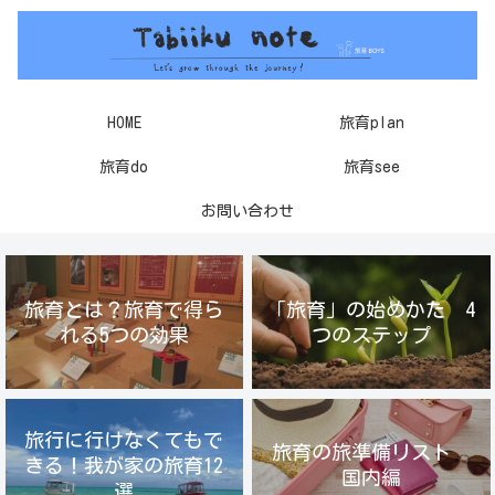
HOME
旅育plan
旅育do
旅育see
お問い合わせ
旅育とは？旅育で得ら
「旅育」の始めかた 4
れる5つの効果
つのステップ
旅行に行けなくてもで
旅育の旅準備リスト
きる！我が家の旅育12
国内編
選