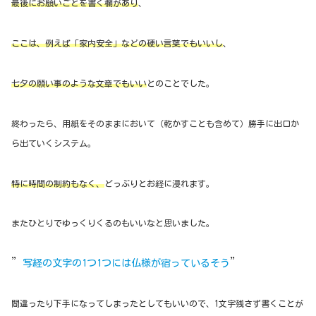
最後にお願いごとを書く欄があり
、
ここは、例えば「家内安全」などの硬い言葉でもいいし
、
七夕の願い事のような文章でもいい
とのことでした。
終わったら、用紙をそのままにおいて（乾かすことも含めて）勝手に出口か
ら出ていくシステム。
特に時間の制約もなく、
どっぶりとお経に浸れます。
またひとりでゆっくりくるのもいいなと思いました。
”
”
写経の文字の1つ1つには仏様が宿っているそう
間違ったり下手になってしまったとしてもいいので、1文字残さず書くことが