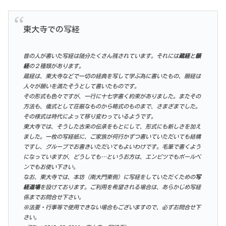
東大寺での写経
昔の人が書いた写経は随分たくさん残されています。それには
蔵経
と
願
経
の２種類があります。
蔵経は、東大寺などで一切の経典を写して学ぶ為に書いたもの、願経は
人々が願いを満たそうとして書いたものです。
その形式も色々ですが、一行に十七字書く約束がありました。またその
方法も、儀式として荘厳なものから略式のものまで、さまざまでした。
その様式は時代によって移り変わっているようです。
東大寺では、そうした古来の伝承をもとにして、形式にも新しさを加え
ました。一枚の写経紙に、ご家族が何行かずつ書いていただいても結構
ですし、グループでお書きいただいてもよいわけです。毛筆で書くよう
になっていますが、どうしても…というお方は、エンピツでもボールペ
ンでもお使い下さい。
なお、東大寺では、本坊（南大門東側）に写経をしていただくための
写
経道場
を設けております。ご利用を希望される場合は、あらかじめ写経
係までお問合せ下さい。
※法要・行事等で使用できない場合もございますので、必ずお問合せ下
さい。