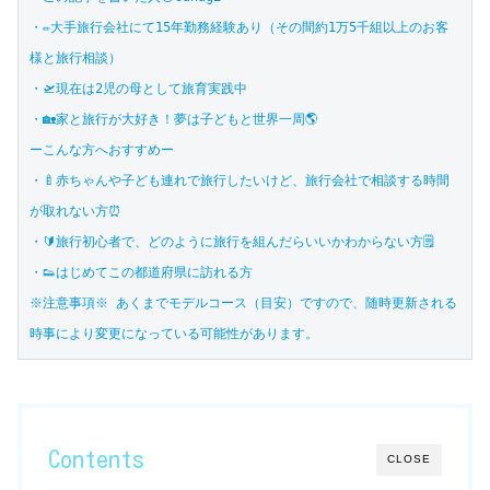
・✏️大手旅行会社にて15年勤務経験あり（その間約1万5千組以上のお客
様と旅行相談）

・🛫現在は2児の母として旅育実践中

・🏡家と旅行が大好き！夢は子どもと世界一周🌎
ーこんな方へおすすめー

・🍼赤ちゃんや子ども連れで旅行したいけど、旅行会社で相談する時間
が取れない方⏰

・🔰旅行初心者で、どのように旅行を組んだらいいかわからない方🗒

・👟はじめてこの都道府県に訪れる方
※注意事項※ あくまでモデルコース（目安）ですので、随時更新される
時事により変更になっている可能性があります。
Contents
CLOSE