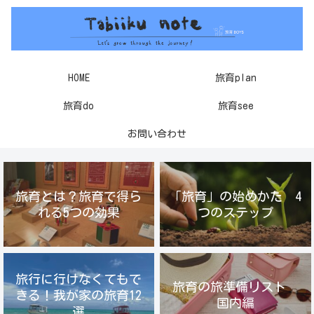
HOME
旅育plan
旅育do
旅育see
お問い合わせ
旅育とは？旅育で得ら
「旅育」の始めかた 4
れる5つの効果
つのステップ
旅行に行けなくてもで
旅育の旅準備リスト
きる！我が家の旅育12
国内編
選