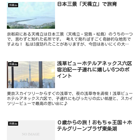
日本三景「天橋立」で旅育
旅育do
京都府にある天橋立は日本三景（天橋立・宮島・松島）のうちの一つ
で、言わずと知れた名所です。 考えて見ればすごく奇跡的な地形で
すよね！ 私は3度訪れたことがありますが、今回はあいにくの大
雨。。 でもそれはそれで迫力ある景色、雲の中にいるような...
浅草ビューホテルアネックス六区
旅育do
宿泊記ー子連れに嬉しい5つのポ
イント
東京スカイツリーからすぐの浅草で、夜の浅草寺を満喫！浅草ビュー
ホテルアネックス六区で、子連れにもぴったりの広い部屋と、スカイ
ツリービューで最高の思い出に♪
０歳からの旅！おもちゃ王国＋ホ
旅育do
テルグリーンプラザ東条湖