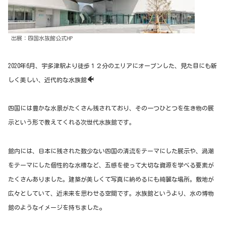
出展：四国水族館公式HP
2020年6月、宇多津駅より徒歩１２分のエリアにオープンした、見た目にも新
🐠
しく美しい、近代的な水族館
四国には豊かな水景がたくさん残されており、その一つひとつを生き物の展
示という形で教えてくれる次世代水族館です。
館内には、日本に残された数少ない四国の清流をテーマにした展示や、渦潮
をテーマにした個性的な水槽など、
五感を使って
大切な資源を学べる要素が
たくさんありました。
建築が美しくて写真に納めるにも綺麗な場所。敷地が
広々としていて、近未来を思わせる空間です。水族館というより、水の博物
。
館のようなイメージを持ちました