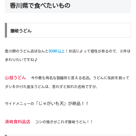
香川県で食べたいもの
讃岐うどん
香川県のうどん店はなんと
800軒以上
！お店によって個性があるので、３件は
まわりたいですね♪
山越うどん
今や最も有名な製麺所と言える名店。うどんに生卵を割って
ダシをかけた釜玉うどんは、言わずと知れた名物ですが、
「じゃがいも天」が絶品！！
サイドメニューの
須崎食料品店
コシの強さがこれぞ讃岐うどん！！