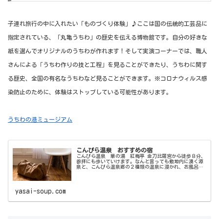
子連れ旅行の中に入れたい「ものづくり体験」♪ここは国の伝統的工芸品に
指定されている、「丸亀うちわ」の歴史を伝える博物館です。自分の好きな
紙を選んでオリジナルのうちわが作れます！そして実演コーナーでは、職人
さんによる「うちわ作りの技と工程」を見ることができたり、うちわに関す
る歴史、全国の有名なうちわなど見ることができます。
※コロナウィルス感
染防止のために、体験はストップしている可能性があります。
うちわの港ミュージアム
こんぴら温泉 おすすめの宿
こんぴら温泉 華の湯 紅梅亭 金刀比羅宮から徒歩８分、
参拝にも歩いていけます。なんと言っても敷地内に湧く源
泉と、こんぴら温泉郷の２種類の温泉に浸かれ、お風呂の
種類も多く、女性には憧れのバラが浮かんだお風呂もあり
ます。客室の種類も豊富でシーン...
yasai-soup.com