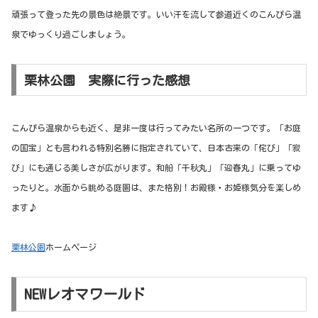
頑張って登った先の景色は絶景です。いい汗を流して参道近くのこんぴら温
泉でゆっくり過ごしましょう。
栗林公園 実際に行った感想
こんぴら温泉からも近く、是非一度は行ってみたい名所の一つです。「お庭
の国宝」とも言われる特別名勝に指定されていて、日本古来の「侘び」「寂
び」にも通じる美しさが広がります。
和船「千秋丸」「迎春丸」に乗ってゆ
ったりと。水面から眺める庭園は、また格別！お殿様・お姫様気分を楽しめ
ます♪
栗林公園
ホームページ
NEWレオマワールド