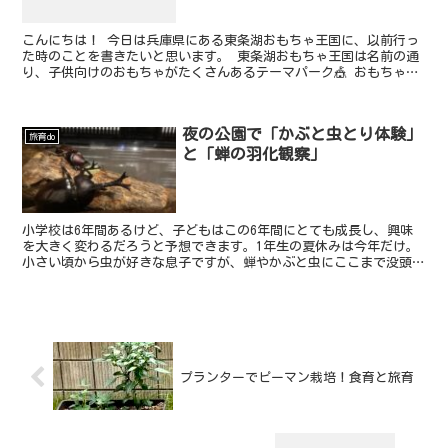
こんにちは！ 今日は兵庫県にある東条湖おもちゃ王国に、以前行っ
た時のことを書きたいと思います。 東条湖おもちゃ王国は名前の通
り、子供向けのおもちゃがたくさんあるテーマパーク🎪 おもちゃ王
国は全国に４箇所（群馬の軽井沢、岡山、兵庫、愛知の南知...
夜の公園で「かぶと虫とり体験」
旅育do
と「蝉の羽化観察」
小学校は6年間あるけど、子どもはこの6年間にとても成長し、興味
を大きく変わるだろうと予想できます。1年生の夏休みは今年だけ。
小さい頃から虫が好きな息子ですが、蝉やかぶと虫にここまで没頭で
きるのは今年がピークかもしれません。その興味のピークに一緒に没
頭できたことがとても良かったです。
プランターでピーマン栽培！食育と旅育