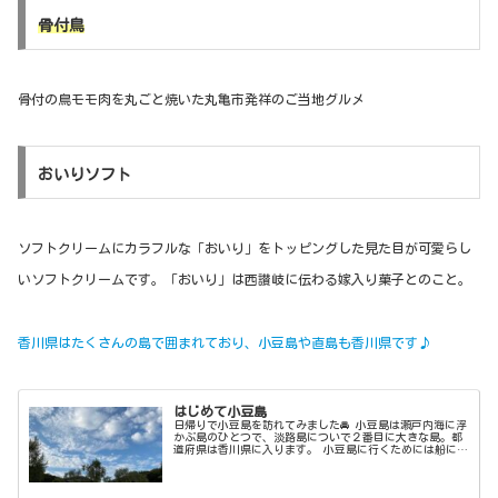
骨付鳥
骨付の鳥モモ肉を丸ごと焼いた丸亀市発祥のご当地グルメ
おいりソフト
ソフトクリームにカラフルな「おいり」をトッピングした見た目が可愛らし
いソフトクリームです。「おいり」は西讃岐に伝わる嫁入り菓子とのこと。
香川県はたくさんの島で囲まれており、小豆島や直島も香川県です♪
はじめて小豆島
日帰りで小豆島を訪れてみました🚘 小豆島は瀬戸内海に浮
かぶ島のひとつで、淡路島についで２番目に大きな島。都
道府県は香川県に入ります。 小豆島に行くためには船に乗
る必要がありまして、各地からフェリーが出てます⛴ ↓
小豆島観光協会より 旅程に船...