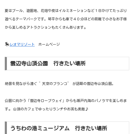
夏はプール、遊園地、花畑や夜はイルミネーションなど１日かけてたっぷり
遊べるテーマパークです。琴平からも車で４０分ほどの距離で小さなお子様
。
から楽しめるアトラクションも
たくさんあります
🎠
レオマリゾート
ホームページ
雲辺寺山頂公園 行きたい場所
絶景を見ながら漕ぐ ”天空のブランコ” が話題の雲辺寺山頂公園。
公園に向かう「雲辺寺ロープウェイ」からも瀬戸内海のパノラマを楽しめま
。
す
山頂のカフェでゆったりランチやお茶も素敵♪
うちわの港ミュージアム 行きたい場所