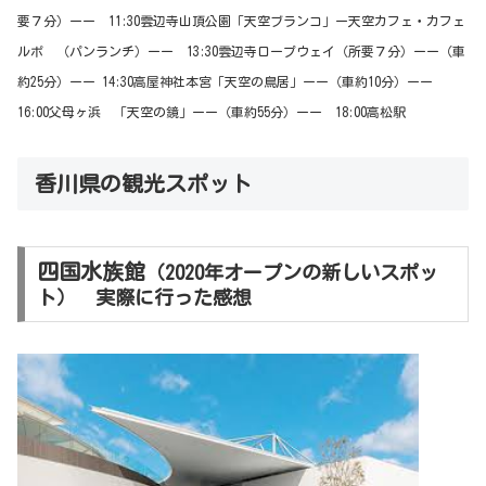
要７分）ーー 11:30雲辺寺山頂公園「天空ブランコ」ー天空カフェ・カフェ
ルポ （パンランチ）ーー 13:30雲辺寺ロープウェイ（所要７分）ーー（車
約25分）ーー 14:30高屋神社本宮「天空の鳥居」ーー（車約10分）ーー
16:00父母ヶ浜 「天空の鏡」ーー（車約55分）ーー 18:00高松駅
香川県の観光スポット
四国水族館
（2020年オープンの新しいスポッ
ト） 実際に行った感想