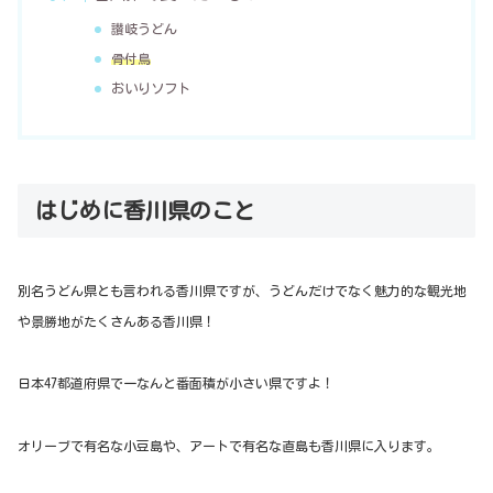
讃岐うどん
骨付鳥
おいりソフト
はじめに香川県のこと
別名うどん県とも言われる香川県ですが、うどんだけでなく魅力的な観光地
や景勝地がたくさんある香川県！
日本47都道府県で一なんと番面積が小さい県です
よ
！
オリーブで有名な小豆島や、アートで有名な直島も香川県に入ります。