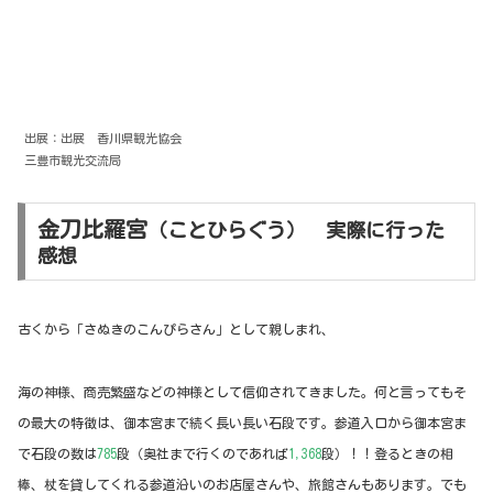
出展：出展 香川県観光協会
三豊市観光交流局
金刀比羅宮
（ことひらぐう） 実際に行った
感想
古くから「さぬきのこんぴらさん」として親しまれ、
海の神様、商売繁盛などの神様として信仰されてきました。何と言ってもそ
の最大の特徴は、御本宮まで続く長い長い石段です。参道入口から御本宮ま
で石段の数は
785
段（奥社まで行くのであれば
1,368
段）！！登るときの相
棒、杖を貸してくれる参道沿いのお店屋さんや、旅館さんもあります。でも