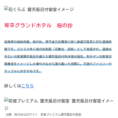
琴平グランドホテル 桜の抄
紅梅亭の姉妹旅館、桜の抄。琴平金刀比羅宮に続く参道22段目に佇む温泉旅
館です。２０２０年に桜の抄別邸「花舞台 初音」として改装され、温泉水
を引いた客室露天風呂を備えた露天風呂付和洋室が誕生。和モダンな客室は
歌舞伎をイメージした華やかながら落ち着いた空間に。子連れファミリーや
カップルにおすすめです。
詳しくは
こちら
出展：桜の抄公式サイト 初音プレミアム露天風呂付客室