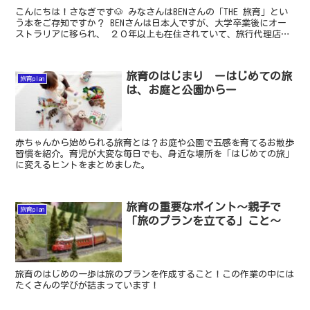
こんにちは！さなぎです🐶 みなさんはBENさんの「THE 旅育」とい
う本をご存知ですか？ BENさんは日本人ですが、大学卒業後にオー
ストラリアに移られ、 ２０年以上も在住されていて、旅行代理店や
留学エージェント業、インターネットビジネスを営...
旅育のはじまり ーはじめての旅
旅育plan
は、お庭と公園からー
赤ちゃんから始められる旅育とは？お庭や公園で五感を育てるお散歩
習慣を紹介。育児が大変な毎日でも、身近な場所を「はじめての旅」
に変えるヒントをまとめました。
旅育の重要なポイント〜親子で
旅育plan
「旅のプランを立てる」こと〜
旅育のはじめの一歩は旅のプランを作成すること！この作業の中には
たくさんの学びが詰まっています！