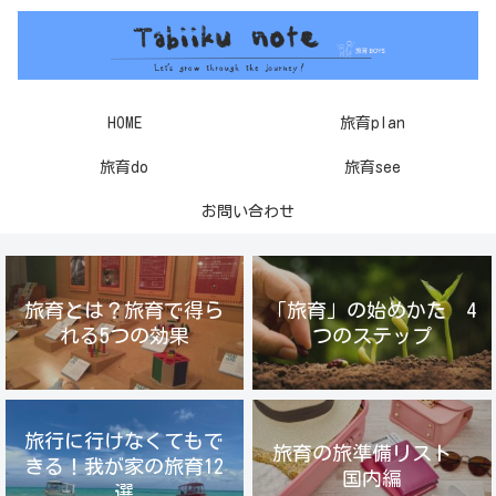
HOME
旅育plan
旅育do
旅育see
お問い合わせ
旅育とは？旅育で得ら
「旅育」の始めかた 4
れる5つの効果
つのステップ
旅行に行けなくてもで
旅育の旅準備リスト
きる！我が家の旅育12
国内編
選