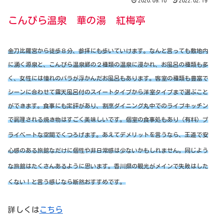
2020.09.10
2022.02.19
こんぴら温泉 華の湯 紅梅亭
金刀比羅宮から徒歩８分、参拝にも歩いていけます。なんと言っても敷地内
に湧く源泉と、こんぴら温泉郷の２種類の温泉に浸かれ、お風呂の種類も多
く、女性には憧れのバラが浮かんだお風呂もあります。客室の種類も豊富で
シーンに合わせて露天風呂付のスイートタイプから洋室タイプまで選ぶこと
ができます。食事にも定評があり、割烹ダイニング丸中でのライブキッチン
で調理される焼き物はすごく美味しいです。個室の食事処もあり（有料）プ
ライベートな空間でくつろげます。
あえてデメリットを言うなら、王道で安
心感のある旅館なだけに個性や非日常感は少ないかもしれません。同じよう
な旅館はたくさんあるように思います。香川県の観光がメインで失敗はした
くない！と言う感じなら断然おすすめです。
詳しくは
こちら