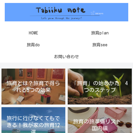
HOME
旅育plan
旅育do
旅育see
お問い合わせ
旅育とは？旅育で得ら
「旅育」の始めかた 4
れる5つの効果
つのステップ
旅行に行けなくてもで
旅育の旅準備リスト
きる！我が家の旅育12
国内編
選