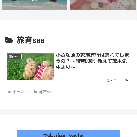
旅育see
小さな頃の家族旅行は忘れてしま
旅育see
うの？〜旅育BOOK 教えて茂木先
生より〜
2021.06.07
ホーム
旅育see